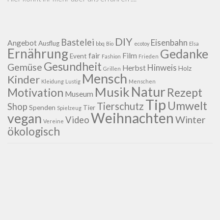
DIY
Bastelei
Eisenbahn
Angebot
Ausflug
bbq
Bio
ecotoy
Elsa
Ernährung
Gedanke
fair
Film
Event
Fashion
Frieden
Gesundheit
Gemüse
Hinweis
Herbst
Holz
Grillen
Mensch
Kinder
Kleidung
Lustig
Menschen
Natur
Musik
Motivation
Rezept
Museum
Tip
Umwelt
Tierschutz
Shop
Spenden
Tier
Spielzeug
Weihnachten
vegan
Winter
Video
Vereine
ökologisch