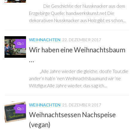
Die Geschichte der Nussknacker aus dem
Erzgebirge Quelle: handwerkskunst.net Die
dekorativen Nussknacker aus Holz gibt es schon...
WEIHNACHTEN
22. DEZEMBER 2017
0
Wir haben eine Weihnachtsbaum
…
„Alle Jahre wieder die gleiche, doofe Tour,die
ander’n hab’n ’nen Weihnachtsbaumund wir ’ne
Witzfigur.Alle Jahre wieder, das sag ich...
WEIHNACHTEN
21. DEZEMBER 2017
0
Weihnachtsessen Nachspeise
(vegan)