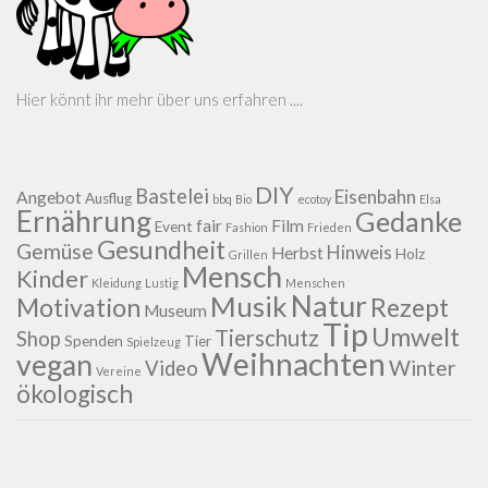
Hier könnt ihr mehr über uns erfahren ....
DIY
Bastelei
Eisenbahn
Angebot
Ausflug
bbq
Bio
ecotoy
Elsa
Ernährung
Gedanke
fair
Film
Event
Fashion
Frieden
Gesundheit
Gemüse
Hinweis
Herbst
Holz
Grillen
Mensch
Kinder
Kleidung
Lustig
Menschen
Natur
Musik
Motivation
Rezept
Museum
Tip
Umwelt
Tierschutz
Shop
Spenden
Tier
Spielzeug
Weihnachten
vegan
Winter
Video
Vereine
ökologisch