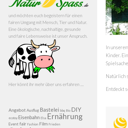
und möchten euch begeistern für einen
fairen Umgang mit Mensch, Tier und Natur.
Eine ökologische, nachhaltige, gesunde
und faire Lebensweise ist unser Anspruch.
In unserem
Kinder. Ei
Spielsache
Natürlich 
Hier könnt ihr mehr über uns erfahren ....
Entdeckt s
DIY
Bastelei
Angebot
Ausflug
bbq
Bio
Ernährung
Eisenbahn
ecotoy
Elsa
fair
Film
Event
Fashion
Frieden