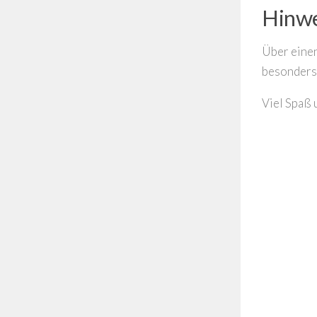
Hinwe
Über einen
besonders 
Viel Spaß 