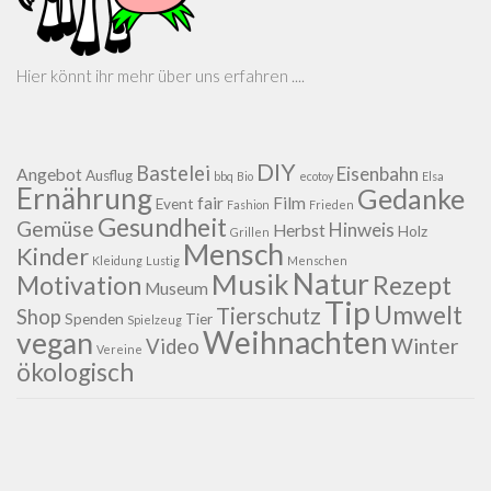
Hier könnt ihr mehr über uns erfahren ....
DIY
Bastelei
Eisenbahn
Angebot
Ausflug
bbq
Bio
ecotoy
Elsa
Ernährung
Gedanke
fair
Film
Event
Fashion
Frieden
Gesundheit
Gemüse
Hinweis
Herbst
Holz
Grillen
Mensch
Kinder
Kleidung
Lustig
Menschen
Natur
Musik
Motivation
Rezept
Museum
Tip
Umwelt
Tierschutz
Shop
Spenden
Tier
Spielzeug
Weihnachten
vegan
Winter
Video
Vereine
ökologisch