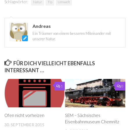
Schlagwörter:
Natur
Tip
Umwelt
Andreas
Ein Träumer von einem besseren Miteinander mit
unserer Natur.
FÜR DICH VIELLEICHT EBENFALLS
INTERESSANT …
1
0
Ofen nicht vorheizen
SEM – Sächsisches
Eisenbahnmuseum Chemnitz
30. SEPTEMBER 2015