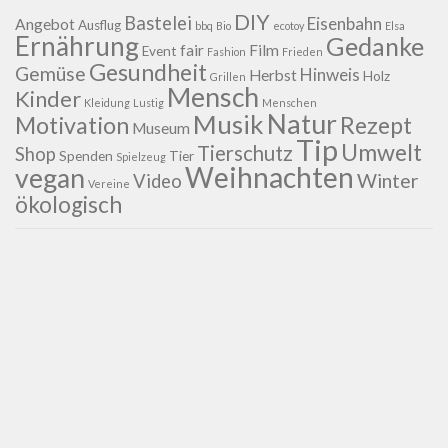
DIY
Bastelei
Eisenbahn
Angebot
Ausflug
bbq
Bio
ecotoy
Elsa
Ernährung
Gedanke
fair
Film
Event
Fashion
Frieden
Gesundheit
Gemüse
Hinweis
Herbst
Holz
Grillen
Mensch
Kinder
Kleidung
Lustig
Menschen
Natur
Musik
Motivation
Rezept
Museum
Tip
Umwelt
Tierschutz
Shop
Spenden
Tier
Spielzeug
Weihnachten
vegan
Winter
Video
Vereine
ökologisch