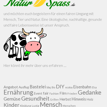
und möchten euch begeistern für einen fairen Umgang mit
Mensch, Tier und Natur. Eine ökologische, nachhaltige, gesunde
und faire Lebensweise ist unser Anspruch.
Hier könnt ihr mehr über uns erfahren ....
DIY
Bastelei
Eisenbahn
Angebot
Ausflug
bbq
Bio
ecotoy
Elsa
Ernährung
Gedanke
fair
Film
Event
Fashion
Frieden
Gesundheit
Gemüse
Hinweis
Herbst
Holz
Grillen
Mensch
Kinder
Kleidung
Lustig
Menschen