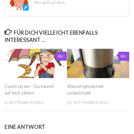
Alles geht auf mich.
FÜR DICH VIELLEICHT EBENFALLS
INTERESSANT …
0
0
Count on me – Du kannst
Wassersprudel mit
auf mich zählen
sodastream
4. SEPTEMBER 2015
22. SEPTEMBER 2015
EINE ANTWORT