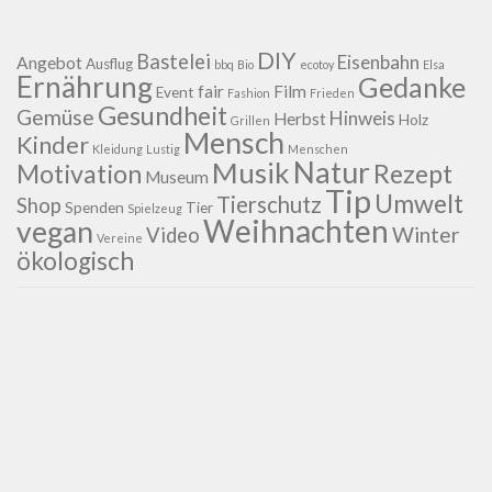
DIY
Bastelei
Eisenbahn
Angebot
Ausflug
bbq
Bio
ecotoy
Elsa
Ernährung
Gedanke
fair
Film
Event
Fashion
Frieden
Gesundheit
Gemüse
Hinweis
Herbst
Holz
Grillen
Mensch
Kinder
Kleidung
Lustig
Menschen
Natur
Musik
Motivation
Rezept
Museum
Tip
Umwelt
Tierschutz
Shop
Spenden
Tier
Spielzeug
Weihnachten
vegan
Winter
Video
Vereine
ökologisch